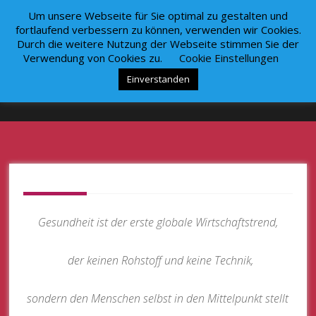
Zum
Um unsere Webseite für Sie optimal zu gestalten und
Inhalt
fortlaufend verbessern zu können, verwenden wir Cookies.
springen
Durch die weitere Nutzung der Webseite stimmen Sie der
Verwendung von Cookies zu.
Cookie Einstellungen
Einverstanden
Betriebliche Risikoabsicherung
Gesundheit ist der erste globale Wirtschaftstrend,
der keinen Rohstoff und keine Technik,
sondern den Menschen selbst in den Mittelpunkt stellt