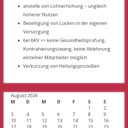
anstelle von Lohnerhöhung – ungleich
höherer Nutzen
Beseitigung von Lücken in der eigenen
Versorgung
bei bKV => keine Gesundheitsprüfung,
Kontrahierungszwang, keine Ablehnung
einzelner Mitarbeiter möglich
Verkürzung von Heilungsprozeßen
August 2026
M
D
M
D
F
S
S
1
2
3
4
5
6
7
8
9
10
11
12
13
14
15
16
17
18
19
20
21
22
23